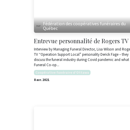
Fédération des coopératives funéraires du
Québec
Entrevue personnalité de Rogers TV
Interview by Managing Funeral Director, Lisa Wilson and Roge
TV “Operation Support Local” personality Derick Fage – they
discuss the funeral industry during Covid pandemic and what
Funeral Co-op...
Coopérative funéraire d'Ottawa
8 avr. 2021