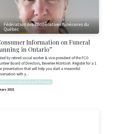
Fédération des coopératives funéraires du
Québec
Consumer Information on Funeral
lanning in Ontario”
ted by retired social worker & vice-president of the FCO
unteer Board of Directors, Beverlee McIntosh. Register for a 1
r presentation that will help you start a meaninful
versation with y...
opérative funéraire d'Ottawa
mars 2021