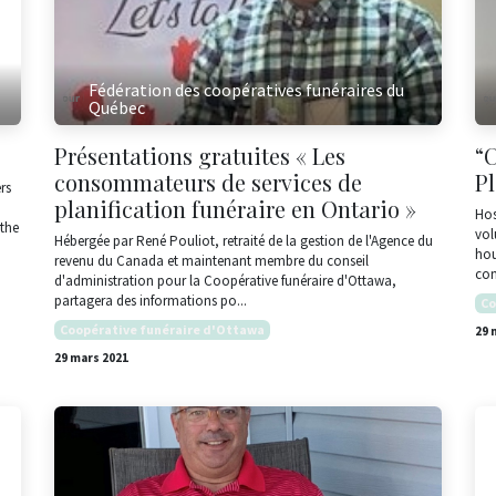
Fédération des coopératives funéraires du
Québec
Présentations gratuites « Les
“
consommateurs de services de
P
rs
planification funéraire en Ontario »
Hos
 the
vol
Hébergée par René Pouliot, retraité de la gestion de l'Agence du
hou
revenu du Canada et maintenant membre du conseil
con
d'administration pour la Coopérative funéraire d'Ottawa,
partagera des informations po...
Co
Coopérative funéraire d'Ottawa
29 
29 mars 2021