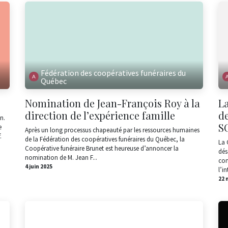
Fédération des coopératives funéraires du
Québec
Nomination de Jean-François Roy à la
La
direction de l’expérience famille
d
n.
S
e
Après un long processus chapeauté par les ressources humaines
.
de la Fédération des coopératives funéraires du Québec, la
La 
Coopérative funéraire Brunet est heureuse d’annoncer la
dés
nomination de M. Jean F...
com
4 juin 2025
l’in
22 