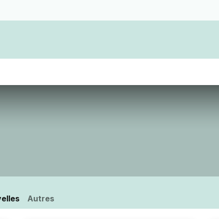
Devenir membre d'une coopérative funérair
elles
Autres