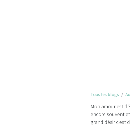
Y en a-
Tous les blogs
Au
Mon amour est décé
encore souvent et 
grand désir c'est 