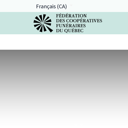
Français (CA)
La FCFQ
Services offerts