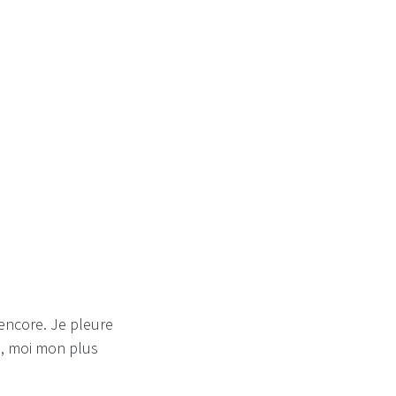
me moi ?
 encore. Je pleure
e, moi mon plus