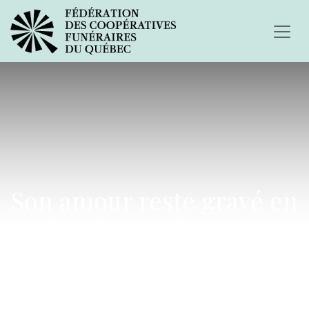
Son amour reste gravé en
moi mais son absence me
transperce chaque jour.