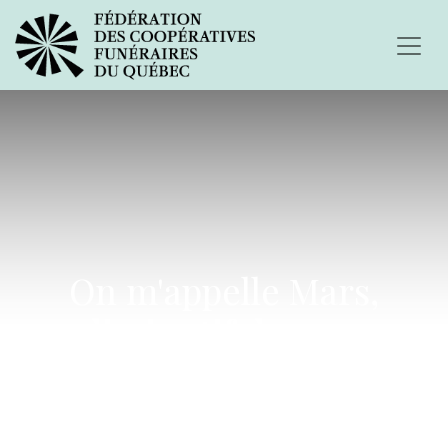
On m'appelle Mars,
diminutif de mon
prénom...