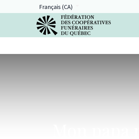
Français (CA)
La FCFQ
Services offerts
Mon papa no