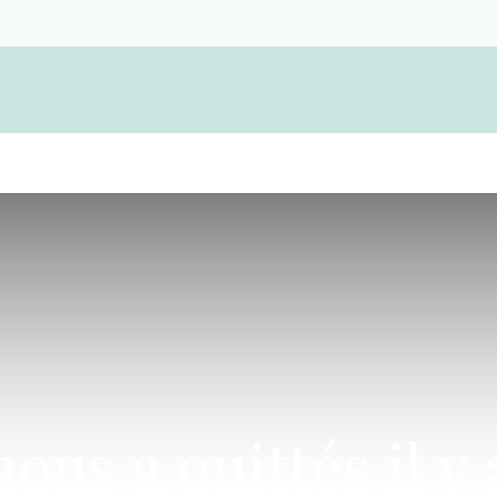
Devenir membre d'une coopérative funérair
us a quittés il y