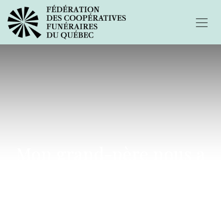
Mon grand-père nous a
quittés...