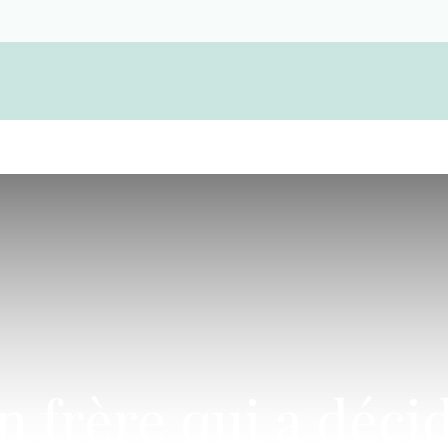
Devenir membre d'une coopérative funérair
n frère qui a décid