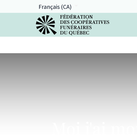
Français (CA)
La FCFQ
Services offerts
Moi j'ai mo