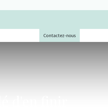
Contactez-nous
e
é d'en finir