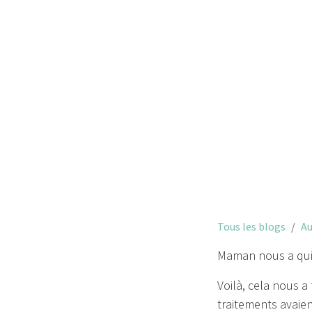
Maman nous a
Tous les blogs
Au
Maman nous a quit
Voilà, cela nous 
traitements avaient