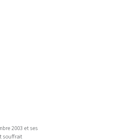
ne semaine...
mbre 2003 et ses
 souffrait