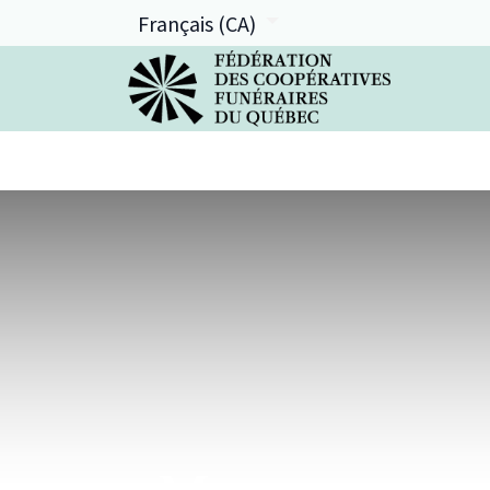
Français (CA)
La FCFQ
Services offerts