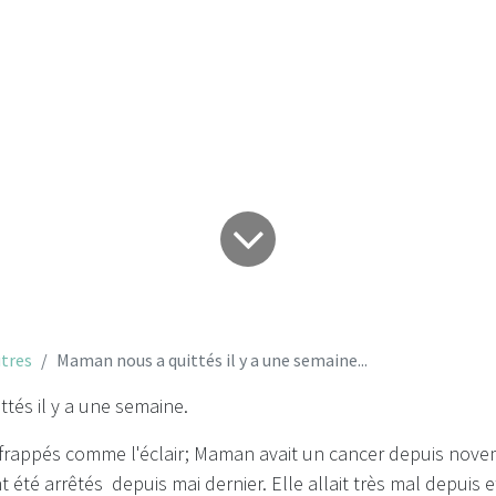
 quittés il y a u
tres
Maman nous a quittés il y a une semaine...
tés il y a une semaine.
a frappés comme l'éclair; Maman avait un cancer depuis nove
 été arrêtés depuis mai dernier. Elle allait très mal depuis et