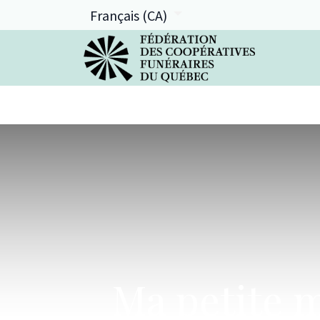
Français (CA)
La FCFQ
Services offerts
Ma petite m