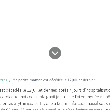
dernier
tres
Ma petite maman est décédée le 12 juillet dernier
t décédée le 12 juillet dernier, après 4 jours d’hospitalisatio
cardiaque mais ne se plaignait jamais. Je l’ai emmenée à l’hôpi
iolentes arythmies. Le 11, elle a fait un infarctus massif sous
de 92 ans. 23 heures plus tard, elle s’est éteinte comme un