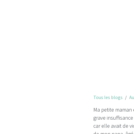
Tous les blogs
Au
Ma petite maman es
grave insuffisance 
car elle avait de v
de mon papa, âgé 