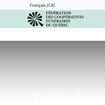
Français (CA)
La FCFQ
Services offerts
Le fils de m