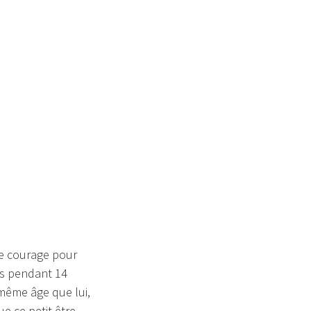
de courage pour
nts pendant 14
même âge que lui,
ue ce petit être