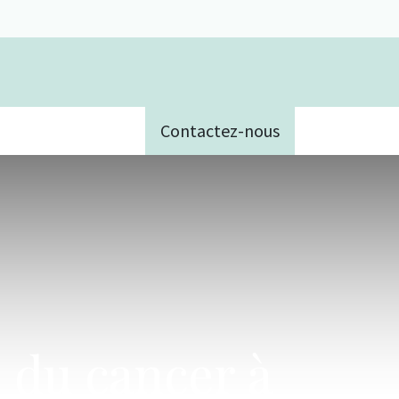
Contactez-nous
e
é du cancer à