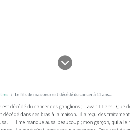
11 ans...
tres
Le fils de ma soeur est décédé du cancer à 11 ans...
r est décédé du cancer des ganglions ; il avait 11 ans. Que 
est décédé dans ses bras à la maison. Il a reçu des traiteme
aussi. Il me manque aussi beaucoup ; mon garçon, qui a le 
perte. La mort n'est jamais facile à accepter. On aurait dit q