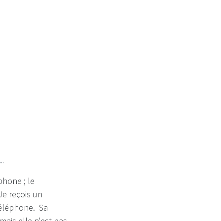
..
phone ; le
Je reçois un
téléphone. Sa
mais elle n'est pas