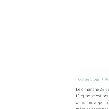
Tous les blogs
Au
Le dimanche 28 déc
téléphone est pour
deuxième appel té
mère ne reste pas 