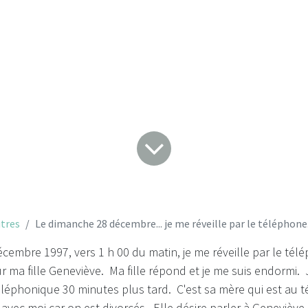
par le téléphone...
tres
Le dimanche 28 décembre... je me réveille par le téléphone.
embre 1997, vers 1 h 00 du matin, je me réveille par le télé
 ma fille Geneviève. Ma fille répond et je me suis endormi. 
léphonique 30 minutes plus tard. C'est sa mère qui est au 
avec moi car on est divorcés. Elle désire parler à Geneviève 