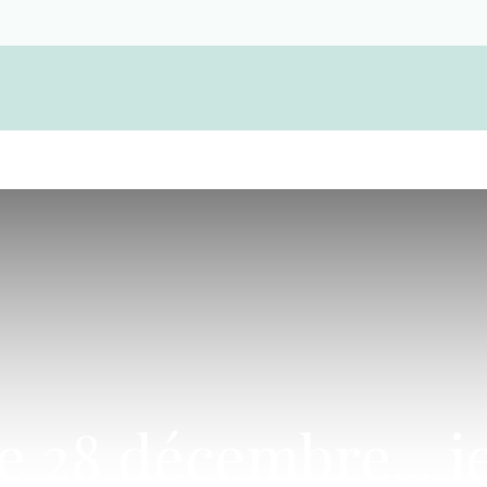
Devenir membre d'une coopérative funérair
 28 décembre... je