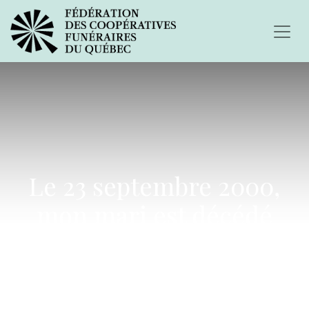
Le 23 septembre 2000,
mon mari est décédé
d'une tumeur au
cerveau...