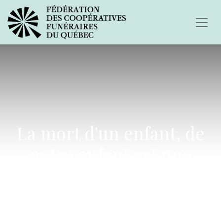
La mort d'un enfant, de
notre enfant est une
épreuve insoutenable,
insurmontable...