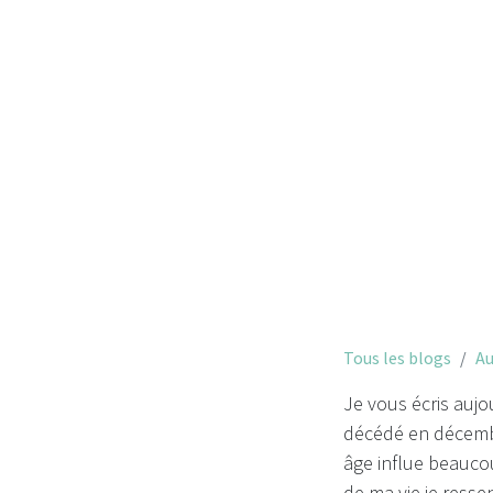
comment moi, 
Tous les blogs
Au
Je vous écris aujo
décédé en décembr
âge influe beauco
de ma vie je ress