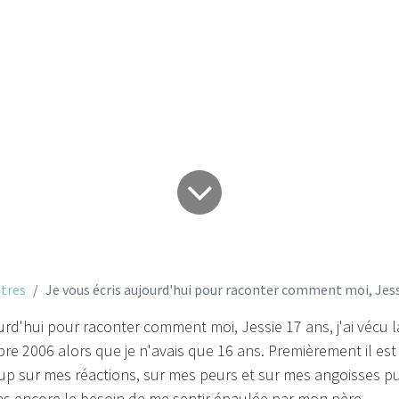
Jessie 17 ans, j'a
de père...
tres
Je vous écris aujourd'hui pour raconter comment moi, Jessie 17 ans, j'ai v
urd'hui pour raconter comment moi, Jessie 17 ans, j'ai vécu 
e 2006 alors que je n'avais que 16 ans. Premièrement il es
up sur mes réactions, sur mes peurs et sur mes angoisses 
ens encore le besoin de me sentir épaulée par mon père.