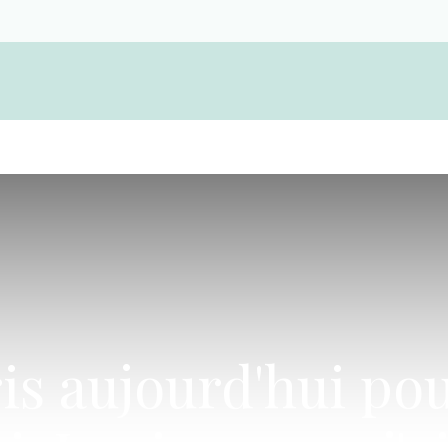
Devenir membre d'une coopérative funérair
ris aujourd'hui po