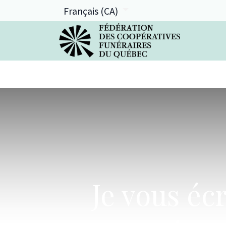
Français (CA)
La FCFQ
Services offerts
Je vous éc