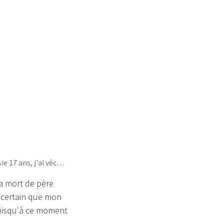
i vécu la mort
écu la mort de père...
la mort de père
t certain que mon
puisqu'à ce moment