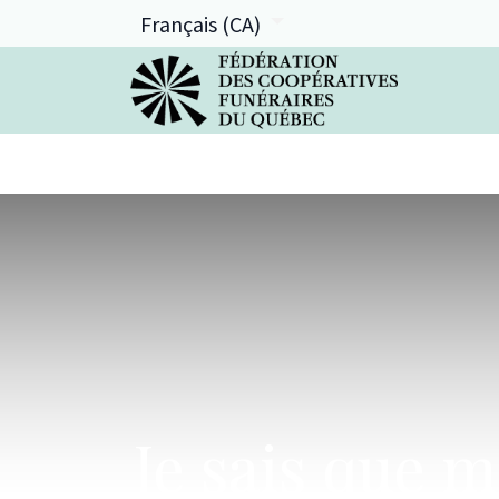
Français (CA)
La FCFQ
Services offerts
Je sais que m