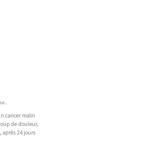
r...
 un cancer malin
coup de douleur,
 après 24 jours