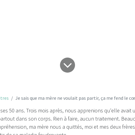
me fend le cœur...
tres
Je sais que ma mère ne voulait pas partir, ça me fend le cœu
 ses 50 ans. Trois mois après, nous apprenions qu'elle avait
artout dans son corps. Rien à faire, aucun traitement. Beau
réhension, ma mère nous a quittés, moi et mes deux frères,
tic de sa maladie foudroyante.