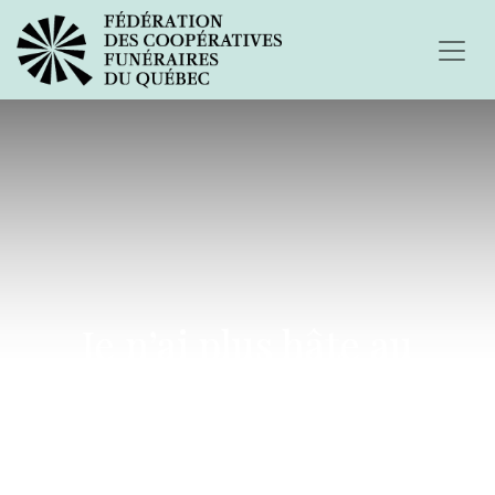
Je n’ai plus hâte au
printemps dorénavant