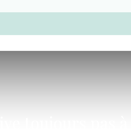
Devenir membre d'une coopérative funérair
rive toujours pas à 