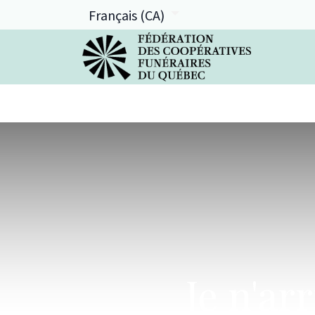
Français (CA)
La FCFQ
Services offerts
Je n'ar