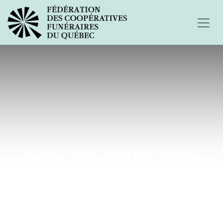
J'ai perdu quatre êtres
chers à mon cœur...