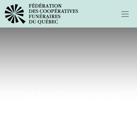
J'ai perdu mon père
récemment