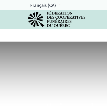
Français (CA)
La FCFQ
Services offerts