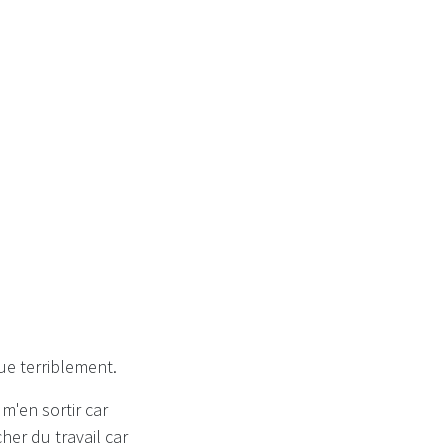
uit mois...
ue terriblement.
m'en sortir car
her du travail car