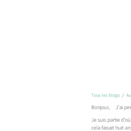
J'ai perdu
Tous les blogs
Au
Bonjour, J'ai per
Je suis partie d'o
cela faisait huit 