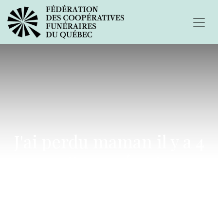
J'ai perdu maman il y a 4
ans cette année et mon
papa le 28 janvier 2014...