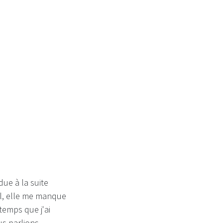
n d'amour
ue à la suite
al, elle me manque
 temps que j'ai
us parlions