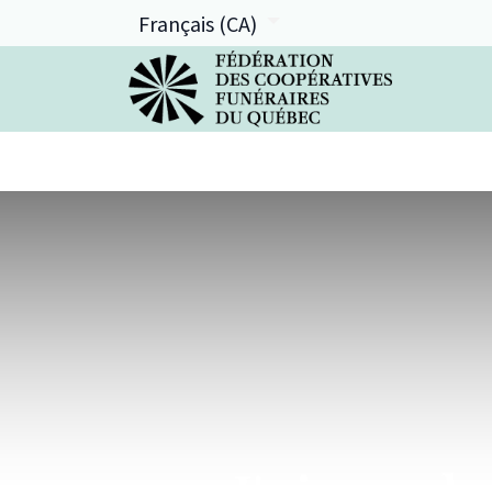
Français (CA)
La FCFQ
Services offerts