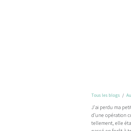
J'ai per
Tous les blogs
Au
J'ai perdu ma pet
d’une opération co
tellement, elle ét
passé en forêt à 