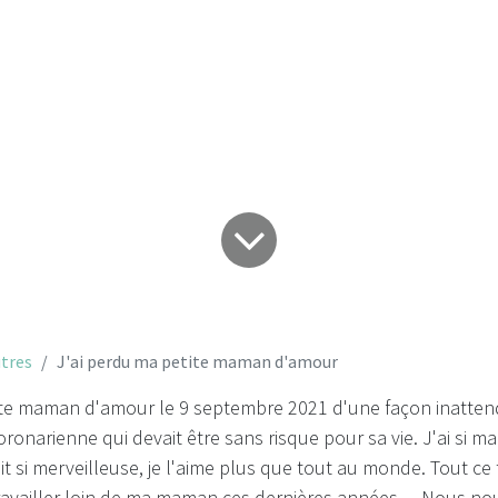
du ma petite mama
tres
J'ai perdu ma petite maman d'amour
ite maman d'amour le 9 septembre 2021 d'une façon inattend
ronarienne qui devait être sans risque pour sa vie. J'ai si m
ait si merveilleuse, je l'aime plus que tout au monde. Tout ce
travailler loin de ma maman ces dernières années… Nous no