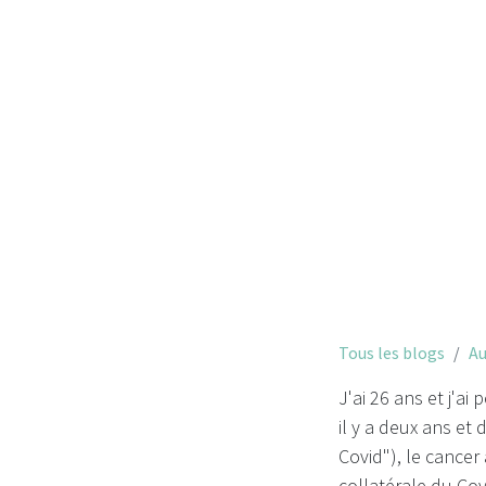
J'ai 26 
Tous les blogs
Au
J'ai 26 ans et j'a
il y a deux ans et
Covid"), le cance
collatérale du Cov