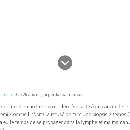
ans et j'ai perdu
tres
J'ai 26 ans et j'ai perdu ma maman
i perdu ma maman la semaine dernière suite à un cancer de la
 demi. Comme l'hôpital a refusé de faire une biopsie à temps ("
r a eu le temps de se propager dans la lymphe et ma maman a
id.