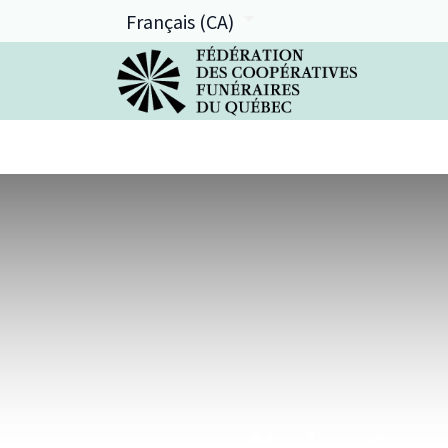
Français (CA)
La FCFQ
Services offerts