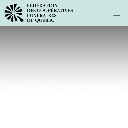
J'ai 14 ans. J'ai vu mourir
ma mère...