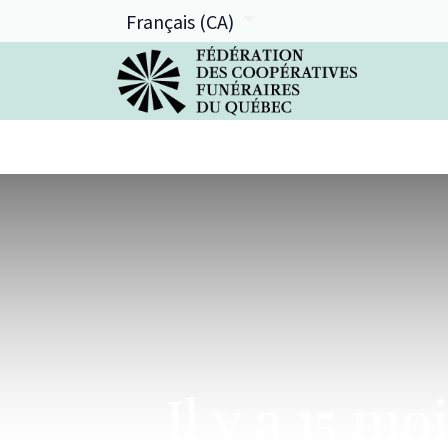
Français (CA)
La FCFQ
Services offerts
Il y a 15 m