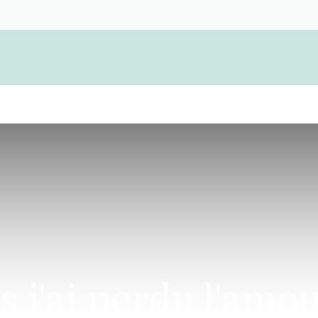
Devenir membre d'une coopérative funérair
ois j'ai perdu l'amo