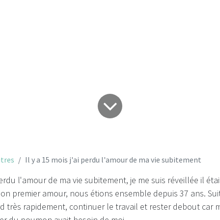
subitement
tres
Il y a 15 mois j'ai perdu l'amour de ma vie subitement
 perdu l'amour de ma vie subitement, je me suis réveillée il ét
mon premier amour, nous étions ensemble depuis 37 ans. Suit
d très rapidement, continuer le travail et rester debout car
cer du poumon avait besoin de moi.