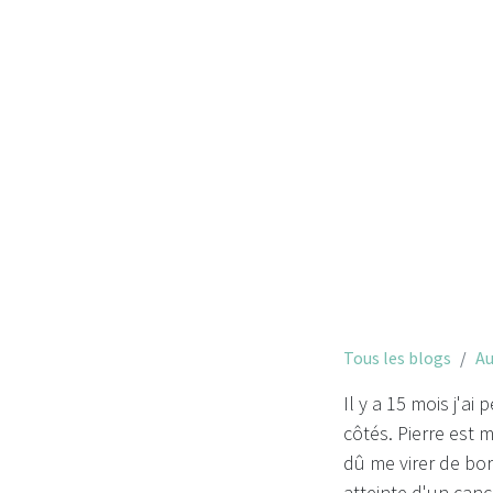
Tous les blogs
Au
Il y a 15 mois j'ai
côtés. Pierre est 
dû me virer de bor
atteinte d'un can