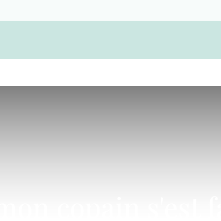
Devenir membre d'une coopérative funérair
 mon copain s'est f