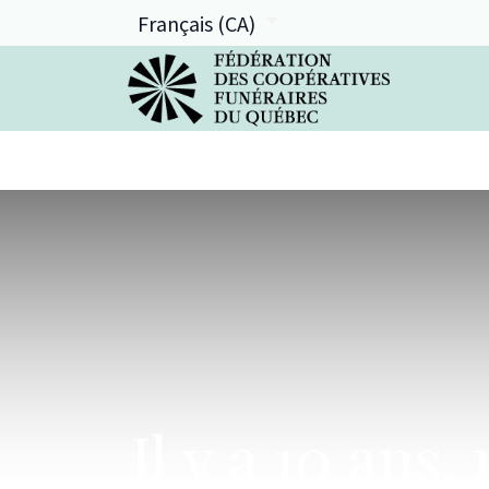
Français (CA)
La FCFQ
Services offerts
Il y a 10 ans,