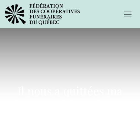
Il nous a quittées ma
mère et moi brutalement,
sans prévenir