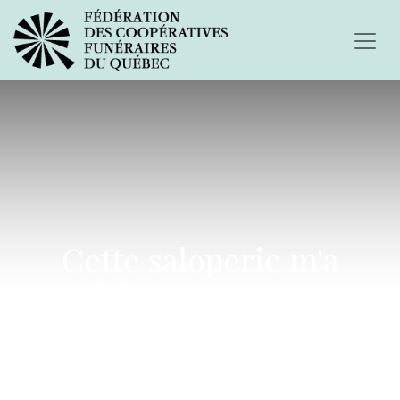
Cette saloperie m'a
arraché mon papa... mon
héros, mon ami