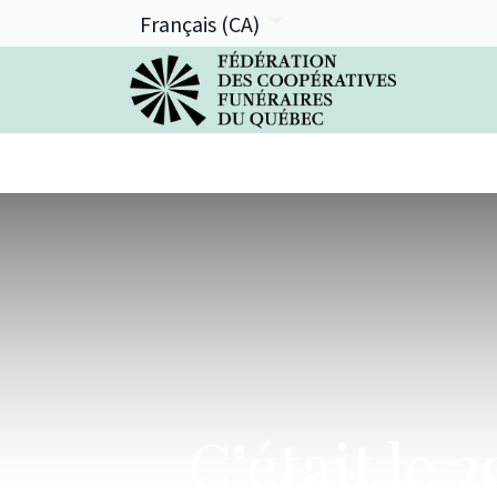
Français (CA)
La FCFQ
Services offerts
C’était le 