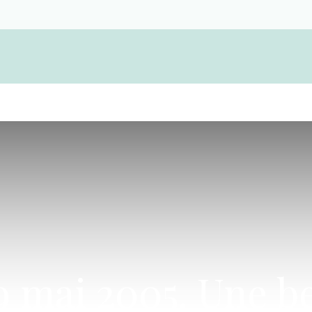
Devenir membre d'une coopérative funérair
29 mai 2005. Une b