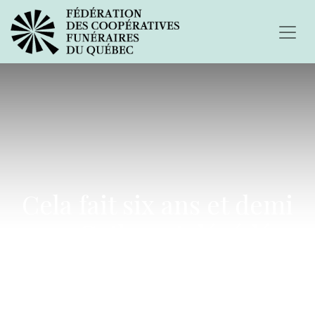
Cela fait six ans et demi
que Cathy est décédée
accidentellement...