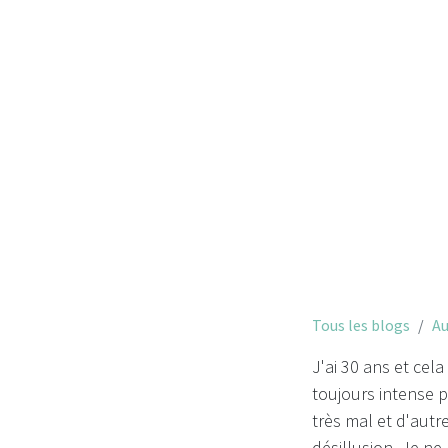
Tous les blogs
Au
J'ai 30 ans et cel
toujours intense p
très mal et d'autr
désillusion. Je n