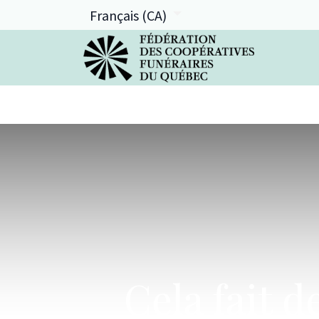
Français (CA)
La FCFQ
Services offerts
Cela fait