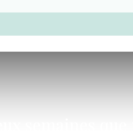
Devenir membre d'une coopérative funérair
 deux semaines qu