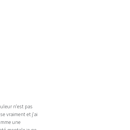
ouleur n'est pas
e vraiment et j'ai
 comme une
nté mentale je ne