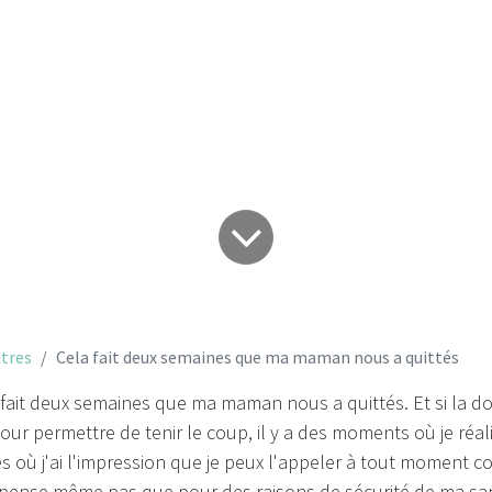
nous a quittés
tres
Cela fait deux semaines que ma maman nous a quittés
a fait deux semaines que ma maman nous a quittés. Et si la d
our permettre de tenir le coup, il y a des moments où je réalis
es où j'ai l'impression que je peux l'appeler à tout moment
e pense même pas que pour des raisons de sécurité de ma sa