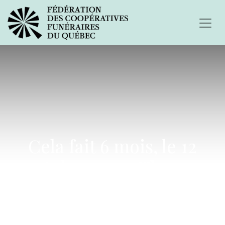
Cela fait 6 mois, le 12
octobre 2003, Thom a
décidé de nous quitter...