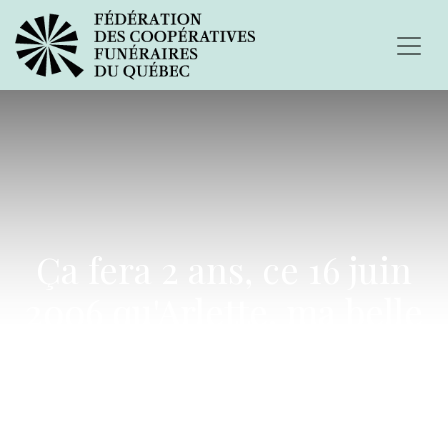
Ça fera 2 ans, ce 16 juin
2006 qu'Arlette, ma belle
mère, a perdu son fils
Wilfried...