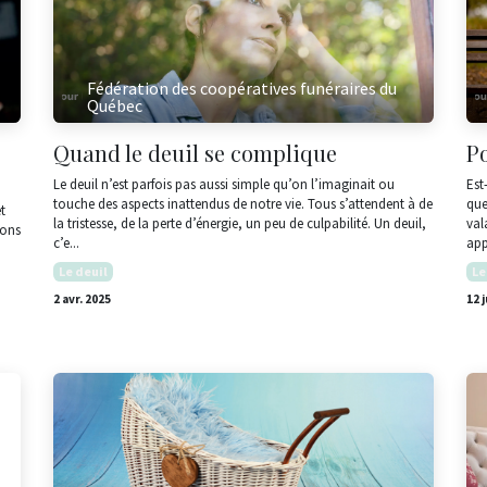
Fédération des coopératives funéraires du
Québec
Quand le deuil se complique
P
Le deuil n’est parfois pas aussi simple qu’on l’imaginait ou
Est
touche des aspects inattendus de notre vie. Tous s’attendent à de
que
t
la tristesse, de la perte d’énergie, un peu de culpabilité. Un deuil,
val
ions
c’e...
app
Le deuil
Le
2 avr. 2025
12 j