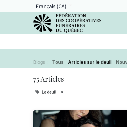
Français (CA)
La FCFQ
Services offerts
Blogs :
Tous
Articles sur le deuil
Nouv
75 Articles
Le deuil
×