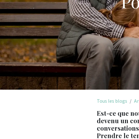
Po
Tous les blogs
Ar
Est-ce que nou
devenu un con
conversations 
Prendre le tem