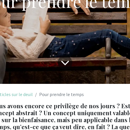
ur prendre le te
ticles sur le deuil
Pour prendre le temps
s avons encore ce privilège de nos jours ? Est
cept abstrait ? Un concept uniquement valabl
sur la bienfaisance, mais peu applicable dans l
ps, qu’est-ce que ça veut dire, en fait ? La que