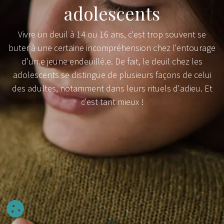
adolescents
Vivre un deuil à 14 ou 16 ans, c'est trop souvent se
buter à une certaine incompréhension chez l'entourage
d'un.e jeune endeuillé.e. De fait, le deuil chez les
adolescents se distingue de plusieurs façons de celui
des adultes, notamment dans leurs rituels d'adieu. Et
c'est tant mieux !