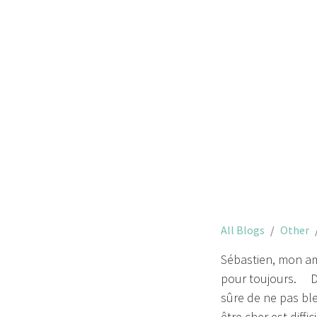
Sé
All Blogs
Other
Sébastien, mon amou
pour toujours. Dep
sûre de ne pas ble
être cher est diffi