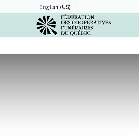
English (US)
La FCFQ
Services offerts