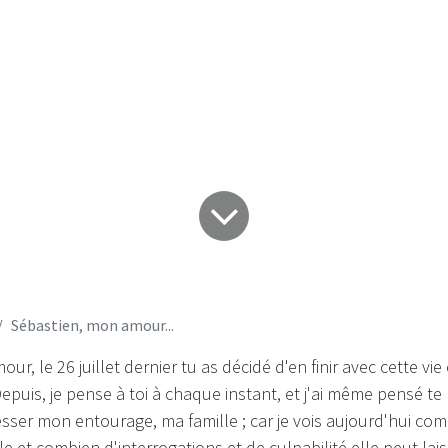
bastien, mon amour
Sébastien, mon amour...
r, le 26 juillet dernier tu as décidé d'en finir avec cette vie
uis, je pense à toi à chaque instant, et j'ai même pensé te re
sser mon entourage, ma famille ; car je vois aujourd'hui com
cile et combien d'interrogations et de culpabilité elle peut lais