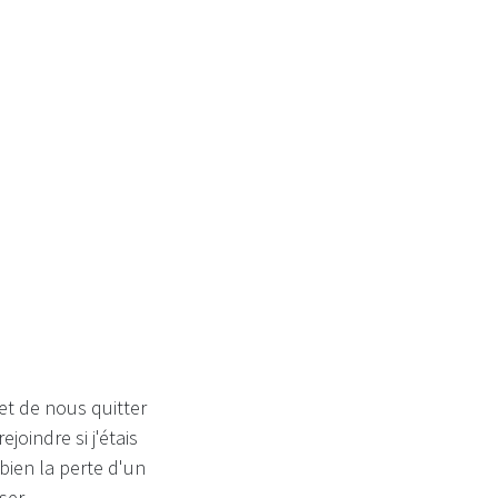
...
 et de nous quitter
joindre si j'étais
bien la perte d'un
ser.