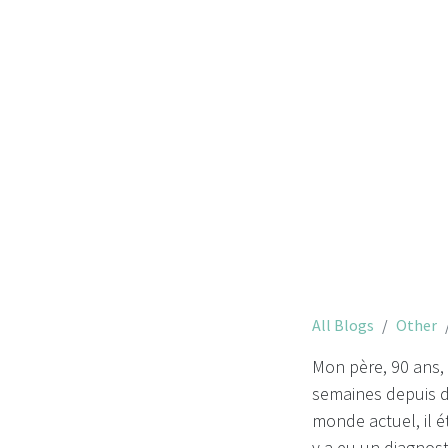
Mon pèr
All Blogs
Other
Mon père, 90 ans, 
semaines depuis d
monde actuel, il é
y a eu un diagnosti