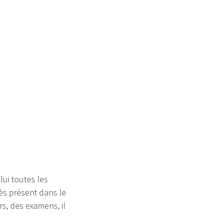
e mourir
lui toutes les
ès présent dans le
rs, des examens, il