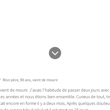
e, 90 ans, vient d
Mon père, 90 ans, vient de mourir
vient de mourir. J'avais l'habitude de passer deux jours avec 
es années et nous étions bien ensemble. Curieux de tout, tr
tait encore en forme il y a deux mois. Après quelques douleu
c de cancer très évolué et il est mort en 15 jours.