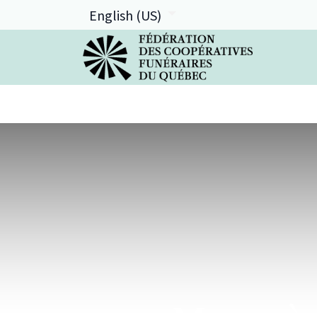
English (US)
La FCFQ
Services offerts