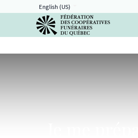
English (US)
La FCFQ
Services offerts
Je me prépa