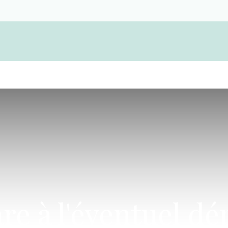
Become a member and find a funeral cooper
re à l'éventuel d