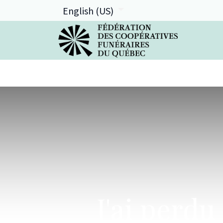
English (US)
La FCFQ
Services offerts
J'ai perdu