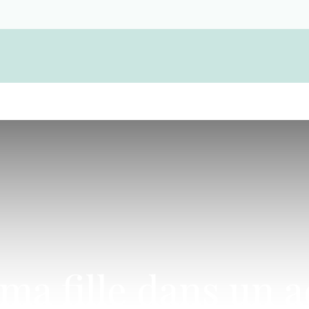
Become a member and find a funeral cooper
 ma fille dans un 