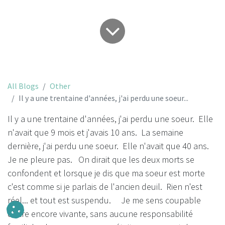
All Blogs
Other
Il y a une trentaine d'années, j'ai perdu une soeur...
Il y a une trentaine d'années, j'ai perdu une soeur. Elle
n'avait que 9 mois et j'avais 10 ans. La semaine
dernière, j'ai perdu une soeur. Elle n'avait que 40 ans.
Je ne pleure pas. On dirait que les deux morts se
confondent et lorsque je dis que ma soeur est morte
c'est comme si je parlais de l'ancien deuil. Rien n'est
réel... et tout est suspendu. Je me sens coupable
d'être encore vivante, sans aucune responsabilité