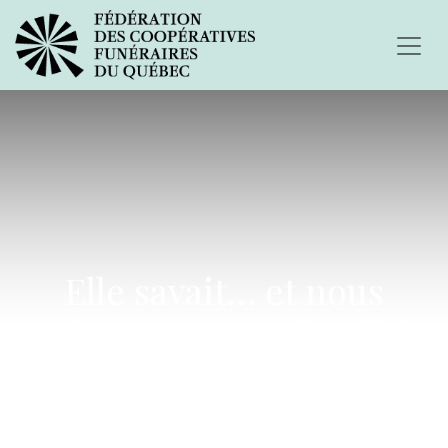
Elle savait… et nous
savions tous qu'elle allait
nous quitter.