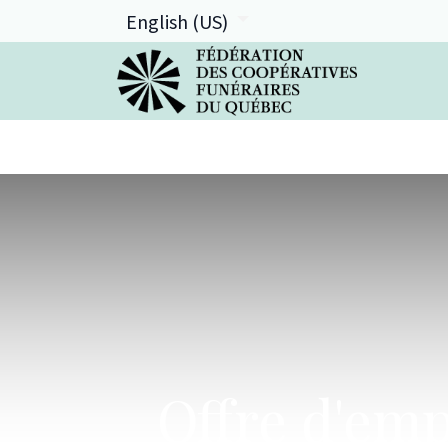
English (US)
La FCFQ
Services offerts
Offre d'emp