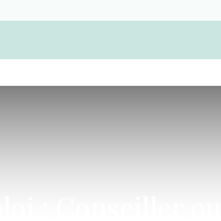
Become a member and find a funeral cooper
loi : Conseiller ou