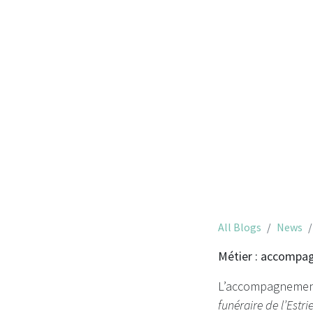
Métier 
All Blogs
News
Métier : accompag
L’accompagnement 
funéraire de l’Estri