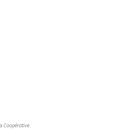
familles
la
Coopérative