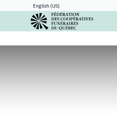
English (US)
La FCFQ
Services offerts