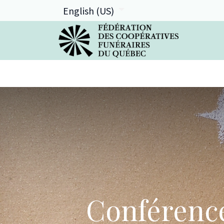
English (US)
La FCFQ
Services offerts
Conférence