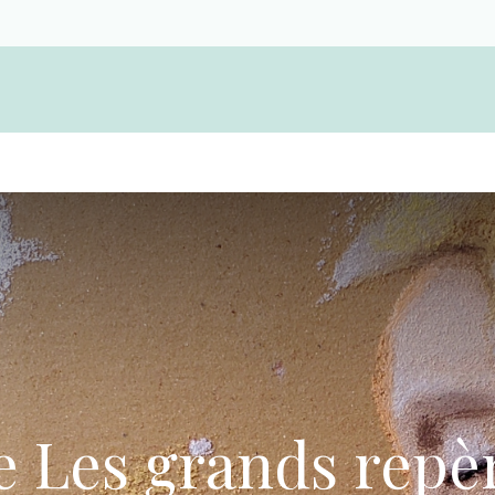
Become a member and find a funeral cooper
 Les grands repèr