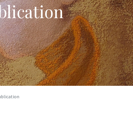
blication
ublication