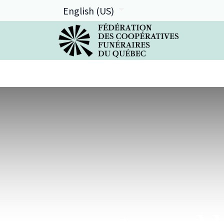
English (US)
La FCFQ
Services offerts