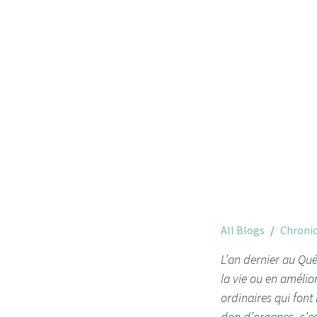
All Blogs
Chronic
L’an dernier au Qué
la vie ou en amélio
ordinaires qui font
don d’organes, c’es