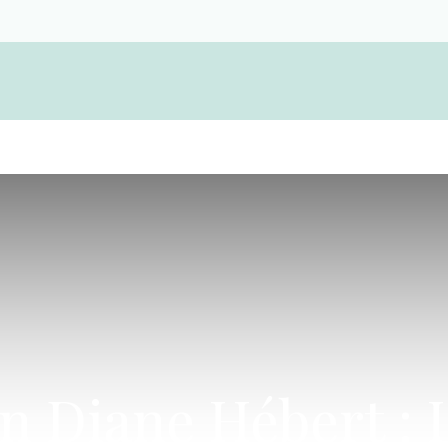
Become a member and find a funeral cooper
 Diane Hébert : L