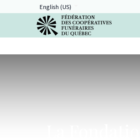
English (US)
La FCFQ
Services offerts
La Fondation