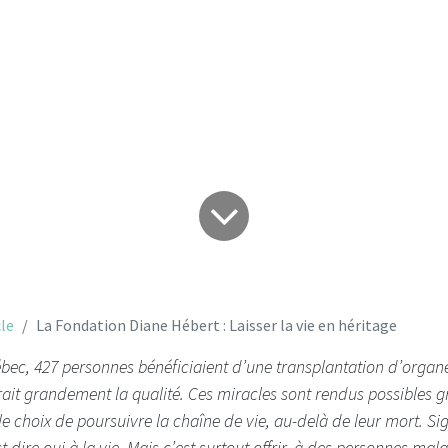
en héritage
le
La Fondation Diane Hébert : Laisser la vie en héritage
bec, 427 personnes bénéficiaient d’une transplantation d’organe
rait grandement la qualité. Ces miracles sont rendus possibles 
 le choix de poursuivre la chaîne de vie, au-delà de leur mort. Si
t dire oui à la vie. Mais c’est surtout offrir, à des personnes ma