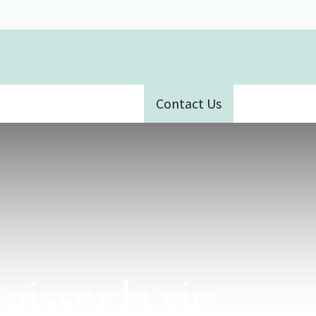
Contact Us
ative
aisser la vie