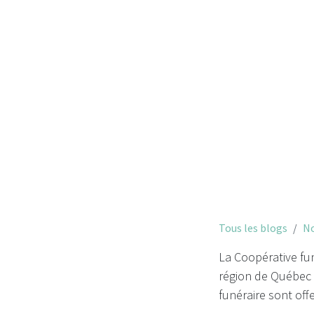
S
Tous les blogs
No
La Coopérative fun
région de Québec c
funéraire sont off