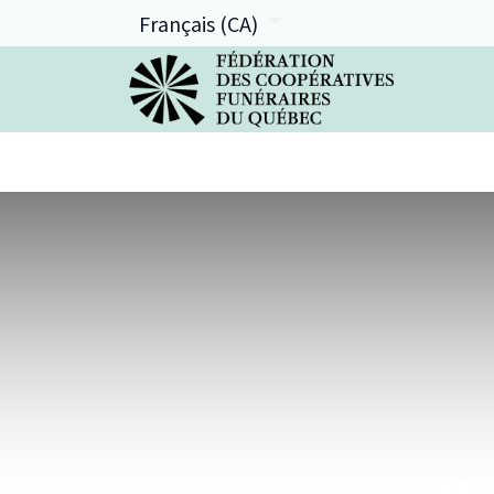
Français (CA)
La FCFQ
Services offerts