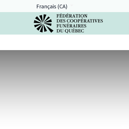
Français (CA)
La FCFQ
Services offerts